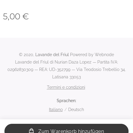
5,00
€
© 2020,
Lavande del Friul
Powered by Webnode
Lavande del Friul di Nurian Daza Lopez — Partita IVA:
02962830309 — REA: UD-352799 — Via Teodosio Trebellio 34,
Latisana 33053
Termini e condizioni
Sprachen
Italiano
Deutsch
Zum Warenkorb hinzufügen