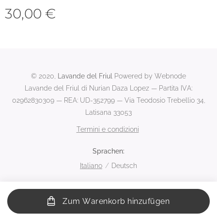
30,00
€
© 2020,
Lavande del Friul
Powered by Webnode
Lavande del Friul di Nurian Daza Lopez — Partita IVA:
02962830309 — REA: UD-352799 — Via Teodosio Trebellio 34,
Latisana 33053
Termini e condizioni
Sprachen
Italiano
Deutsch
Zum Warenkorb hinzufügen