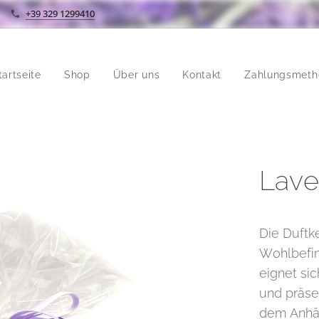
+39 329 1299410
tartseite
Shop
Über uns
Kontakt
Zahlungsmeth
Lave
Die Duftk
Wohlbefin
eignet si
und präsen
dem Anhän