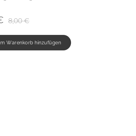
€
8,00
€
m Warenkorb hinzufügen