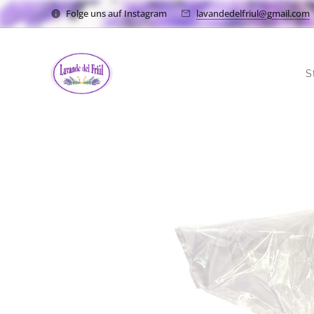
Folge uns auf Instagram
lavandedelfriul@gmail.com
S