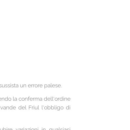
 sussista un errore palese.
tendo la conferma dell'ordine
ande del Friul l'obbligo di
ire variazioni in qualsiasi