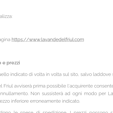
lizza:
pagina
https://www.lavandedelfriul.com
 e prezzi
ello indicato di volta in volta sul sito, salvo laddove
l Friul avviserà prima possibile l'acquirente consen
'annullamento. Non sussisterà ad ogni modo per Lav
ezzo inferiore erroneamente indicato.
udono le spese di spedizione. I prezzi possono sub