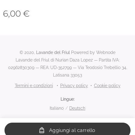
6,00
€
© 2020,
Lavande del Friul
Powered by Webnode
Lavande del Friul di Nurian Daza Lopez — Partita IVA:
02962830309 — REA: UD-352799 — Via Teodosio Trebellio 34,
Latisana 33053
Termini e condizioni
Privacy policy
Cookie policy
Lingue
Italiano
Deutsch
Aggiungi al carrello